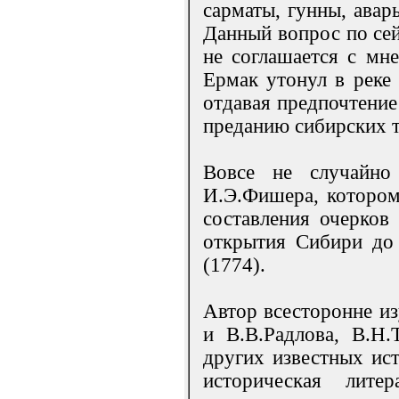
сарматы, гунны, авар
Данный вопрос по сей
не соглашается с мн
Ермак утонул в реке 
отдавая предпочтение
преданию сибирских т
Вовсе не случайно
И.Э.Фишера, котором
составления очерков
открытия Сибири до 
(1774).
Автор всесторонне из
и В.В.Радлова, В.Н.
других известных ис
историческая лите