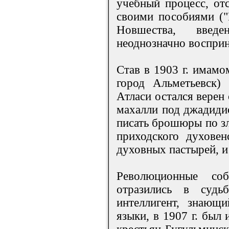
учебный процесс, от
своими пособиями ("Н
Новшества, введ
неоднозначно воспри
Став в 1903 г. имамо
город Альметьевск) 
Атласи остался верен
махалли под джадидис
писать брошюры по з
приходского духове
духовных пастырей, и
Революционные со
отразились в судь
интеллигент, знающи
языки, в 1907 г. был