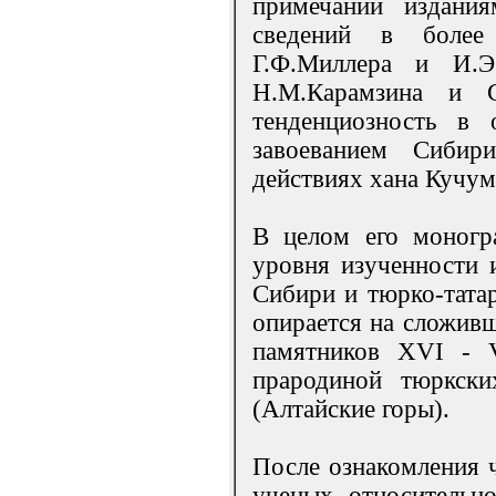
примечании издания
сведений в более 
Г.Ф.Миллера и И.Э
Н.М.Карамзина и С
тенденциозность в 
завоеванием Сибири
действиях хана Кучум
В целом его моногра
уровня изученности 
Сибири и тюрко-татар
опирается на сложив
памятников XVI - V
прародиной тюркски
(Алтайские горы).
После ознакомления 
ученых относительно