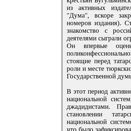
крестьян Бугульминск
из активных издател
"Дума", вскоре зак
номеров издания). Ст
знакомство с росс
деятелями сыграли ог
Он впервые оцен
поликонфессиональн
стоящие перед татар
роли и месте тюркски
Государственной думы
В этот период активн
национальной систе
джадидистами. Прав
становлении тата
национальной систем
что было зафиксирова