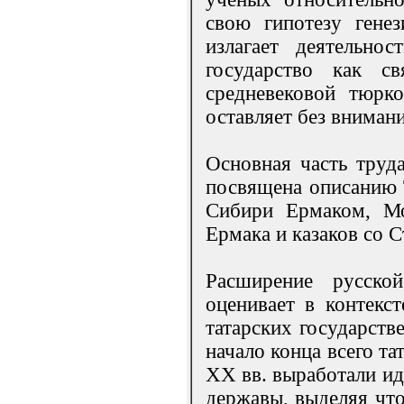
свою гипотезу генез
излагает деятельнос
государство как с
средневековой тюрко
оставляет без вниман
Основная часть труд
посвящена описанию 
Сибири Ермаком, Мо
Ермака и казаков со 
Расширение русско
оценивает в контекс
татарских государств
начало конца всего та
XX вв. выработали ид
державы, выделяя что