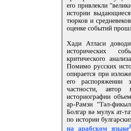
его привлекли "велик
истории выдающиеся 
тюрков и средневеко
оценке событий прошл
Хади Атласи доводи
исторических соб
критического анализ
Помимо русских исто
опирается при излож
его распоряжении 
частности, автор 
историографии объем
ар-Рамзи "Тәл-фикыл
Болгар вә мулук ат-т
по истории булгарских
на арабском языке