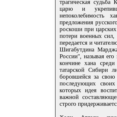
трагическая судьба 
царю и укрепивш
непоколебимость х
предложения русского
роскоши при царских
потери военных сил, 
передается и читател
Шигабутдина Марджа
России", называя его
кончине хана среди
татарской Сибири л
боровшейся за свою 
последующих своих 
которых идея воспит
важной составляюще
строго придерживаетс