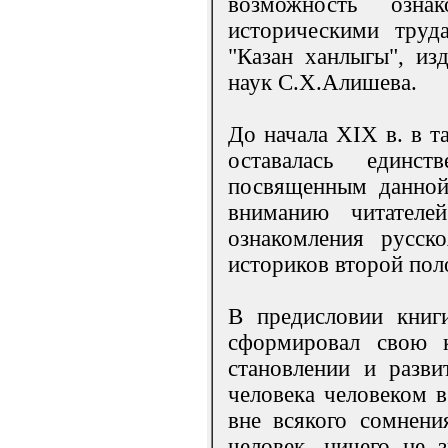
возможность озн
историческими труд
"Казан ханлыгы", из
наук С.Х.Алишева.
До начала XIX в. в т
оставалась единст
посвященным данной 
вниманию читателе
ознакомления русск
историков второй пол
В предисловии книг
сформировал свою 
становлении и разви
человека человеком в
вне всякого сомнени
человек, ничего не 