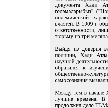
документа Хади А
голәмаларыбыз" ("Но
полемический харак
властей. В 1909 г. о
ответственности, ли
тюрьму на три месяца
Выйдя из доверия вл
полиции, Хади Атла
научной деятельности
обратился к изучен
общественно-культ
самосознания вызвали
Между тем в начале X
лучшие времена. В 
продолжил дело Ш.Ма