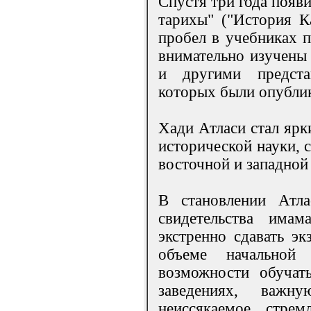
Спустя три года появ
тарихы" ("История К
пробел в учебниках п
внимательно изучены
и другими предста
которых были опублик
Хади Атласи стал яр
исторической науки, 
восточной и западной
В становлении Атла
свидетельства има
экстренно сдавать эк
объеме начально
возможности обучат
заведениях, важн
неиссякаемое стрем