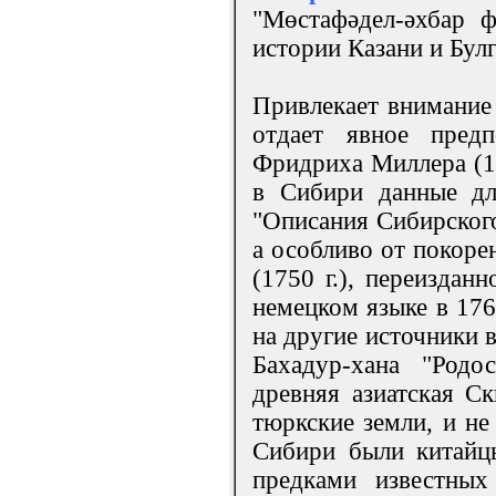
"Мөстафәдел-әхбар ф
истории Казани и Булг
Привлекает внимание 
отдает явное предп
Фридриха Миллера (17
в Сибири данные дл
"Описания Сибирского
а особливо от покоре
(1750 г.), переиздан
немецком языке в 176
на другие источники в
Бахадур-хана "Родо
древняя азиатская С
тюркские земли, и не
Сибири были китайцы
предками известных