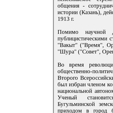
общения - сотрудни
истории (Казань), де
1913 г.
Помимо научной д
публицистическими ст
"Вакыт" ("Время", Ор
"Шура" ("Совет", Орен
Во время революци
общественно-полити
Второго Всероссийск
был избран членом ко
национальной автоно
Ученый становит
Бугульминской земс
приходом в город 