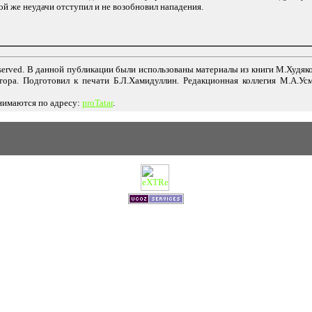
ой же неудачи отступил и не возобновил нападения.
s reserved. В данной публикации были использованы материалы из книги М.Худя
ора. Подготовил к печати Б.Л.Хамидуллин. Редакционная коллегия М.А.Усм
нимаются по адресу:
proTatar
.