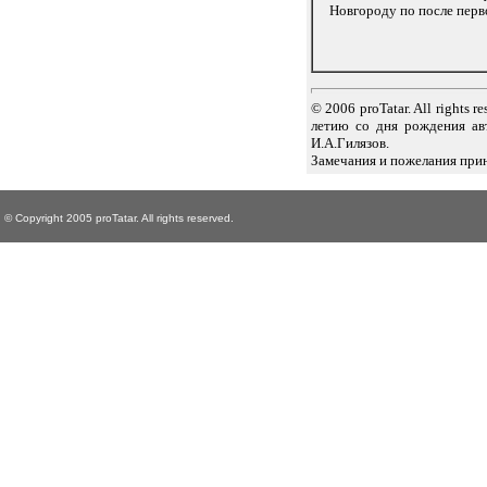
Новгороду по после перв
© 2006 proTatar. All right
летию со дня рождения авт
И.А.Гилязов.
Замечания и пожелания при
© Copyright 2005 proTatar. All rights reserved.