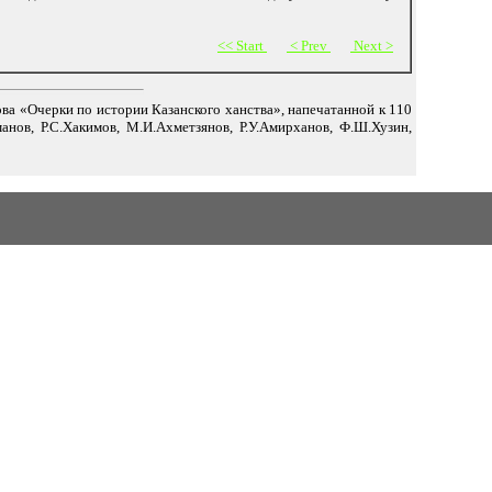
<< Start
< Prev
Next >
кова «Очерки по истории Казанского ханства», напечатанной к 110
анов, Р.С.Хакимов, М.И.Ахметзянов, Р.У.Амирханов, Ф.Ш.Хузин,