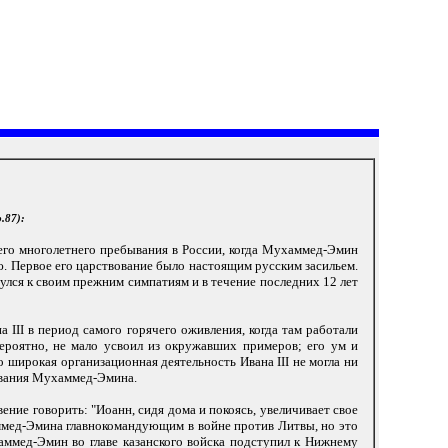
.87):
оего многолетнего пребывания в России, когда Мухаммед-Эмин
ю. Первое его царствование было настоящим русским засильем.
улся к своим прежним симпатиям и в течение последних 12 лет
II в период самого горячего оживления, когда там работали
вероятно, не мало усвоил из окружавших примеров; его ум и
 широкая организационная деятельность Ивана III не могла ни
вования Мухаммед-Эмина.
ение говорить: "Иоанн, сидя дома и покоясь, увеличивает свое
хаммед-Эмина главнокомандующим в войне против Литвы, но это
аммед-Эмин во главе казанского войска подступил к Нижнему