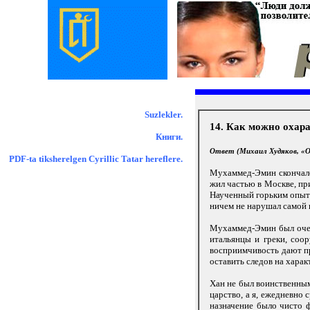
Suzlekler.
14. Как можно охар
Книги.
Ответ (Михаил Худяков, «Оч
PDF-ta tiksherelgen Cyrillic Tatar hereflere.
Мухаммед-Эмин скончался
жил частью в Москве, пр
Наученный горьким опыто
ничем не нарушал самой 
Мухаммед-Эмин был очен
итальянцы и греки, соо
восприимчивость дают пр
оставить следов на хара
Хан не был воинственным
царство, а я, ежедневно
назначение было чисто ф