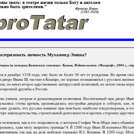
актеризовать личность Мухаммед-Эмина?
ерки по истории Казанского ханства». Казань, Издательство «Магариф», 2004 г., стр
 в декабре 1518 года; ему было не более 50 лет от рождения. Во время св
и дворе Ивана III, частью в Кошире, он хорошо познакомился с русскою жизнь
м, он начал второе царствование антирусской политикой, но затем снова верн
искренней дружбы к России.
ь умным, хитрым и дальновидным политиком. Воспитанный при дворе Ивана I
ружались стены кремля, производилась постройка дворцов и соборов, хан, 
аво думать, что русское влияние при нем было наиболее плодотворным, и что
ктере законодательства, строительной деятельности и прочих сторонах царст
 человеком, как и его покровитель, о котором Стефан Чель-Маре имел обыкнов
 сражаясь, едва могу защитить границы"4. В 1500 году Иван III назначил Му
иктивным, так как на деле войском управлял Я.З. Кошкин. В 1505 году Мух