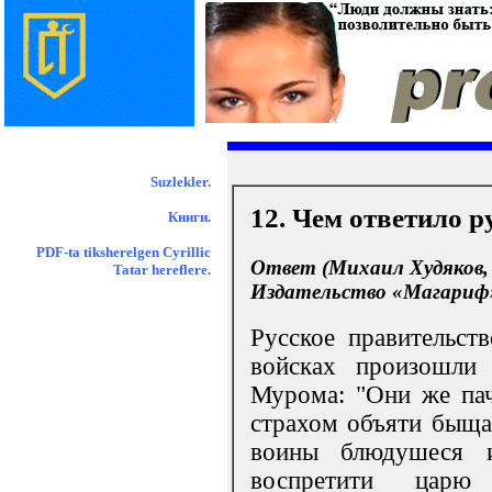
Suzlekler.
12. Чем ответило р
Книги.
PDF-ta tiksherelgen Cyrillic
Ответ (Михаил Худяков, 
Tatar hereflere.
Издательство «Магариф», 
Русское правительст
войсках произошли 
Мурома: "Они же пач
страхом объяти быща,
воины блюдушеся 
воспретити царю (