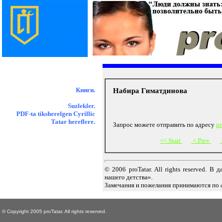
Книги.
Набира Гиматдинова
Suzlekler.
PDF-ta tiksherelgen Cyrillic
Tatar hereflere.
Запрос можете отправить по адресу
pr
<< Start
< Prev
© 2006 proTatar. All rights reserved. 
нашего детства».
Замечания и пожелания принимаются по 
© Copyright 2005 proTatar. All rights reserved.