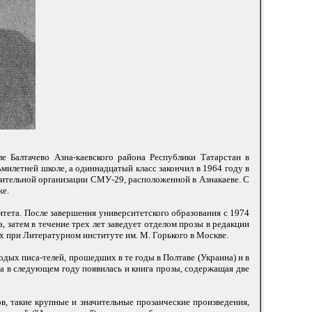
е Балтачево Азна-каевского района Республики Татарстан в
ьмилетней школе, а одиннадцатый класс закончил в 1964 году в
оительной организации СМУ-29, расположенной в Азнакаеве. С
ке.
итета. После завершения университетского образования с 1974
 затем в течение трех лет заведует отделом прозы в редакции
х при Литературном институте им. М. Горького в Москве.
дых писа-телей, прошедших в те годы в Полтаве (Украина) и в
 а в следующем году появилась и книга прозы, содержащая две
, такие крупные и значительные прозаические произведения,