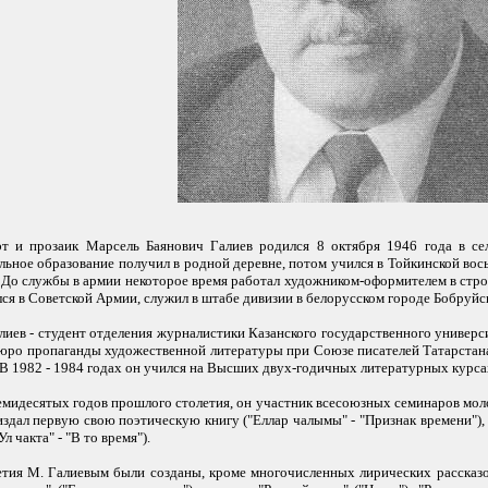
эт и прозаик Марсель Баянович Галиев родился 8 октября 1946 года в сел
альное образование получил в родной деревне, потом учился в Тойкинской вос
 До службы в армии некоторое время работал художником-оформителем в стр
лся в Советской Армии, служил в штабе дивизии в белорусском городе Бобруйс
лиев - студент отделения журналистики Казанского государственного универс
Бюро пропаганды художественной литературы при Союзе писателей Татарстана,
 В 1982 - 1984 годах он учился на Высших двух-годичных литературных курса
семидесятых годов прошлого столетия, он участник всесоюзных семинаров моло
издал первую свою поэтическую книгу ("Еллар чалымы" - "Признак времени"),
л чакта" - "В то время").
тия М. Галиевым были созданы, кроме многочисленных лирических рассказов