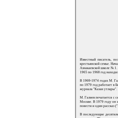
Известный писатель, по
крестьянской семье. Нач
Азнакаевской школе № 1.
1965 по 1968 год находи
В 1969-1974 годах М. Га
по 1979 год работает в 
журнала "Казан утлары".
М. Галиев печатается с 
Москве. В 1979 году он 
повести и один рассказ ("У
В последующие десятиле